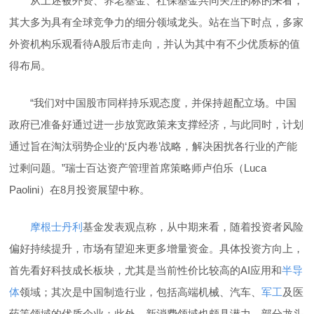
从上述被外资、养老基金、社保基金共同关注的标的来看，
其大多为具有全球竞争力的细分领域龙头。站在当下时点，多家
外资机构乐观看待A股后市走向，并认为其中有不少优质标的值
得布局。
“我们对中国股市同样持乐观态度，并保持超配立场。中国
政府已准备好通过进一步放宽政策来支撑经济，与此同时，计划
通过旨在淘汰弱势企业的‘反内卷’战略，解决困扰各行业的产能
过剩问题。”瑞士百达资产管理首席策略师卢伯乐（Luca
Paolini）在8月投资展望中称。
摩根士丹利
基金发表观点称，从中期来看，随着投资者风险
偏好持续提升，市场有望迎来更多增量资金。具体投资方向上，
首先看好科技成长板块，尤其是当前性价比较高的AI应用和
半导
体
领域；其次是中国制造行业，包括高端机械、汽车、
军工
及医
药等领域的优质企业；此外，新消费领域也颇具潜力，部分龙头