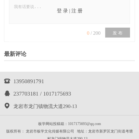
登 录
|
注 册
0
/
200
发 布
最新评论

13950891791

237703181 / 1017175693

龙岩市龙门镇物流大道290-13
板学网站投稿箱：1017175693@qq.com
版权所有： 龙岩市板学文化传媒有限公司 地址：龙岩市新罗区龙门街道考塘
村龙门镇物流大道290-13