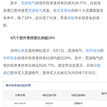
其中，
思源电气
的境外投资者持有比例为26.77%，目前深
港通已暂停接受
思源电气
买盘。在
宏发股份
的前十大流通股股东
名单中，除了QFII，还出现了社保、养老
保险
等长线资金的身
影。
4只个股外资持股比例超24%
深圳
证券
交易所网站显示，8月7日，思源电气、
双环传动
和
华明装备
的境外投资者持有比例均超过24%。其中，思源电气的
境外投资者持有比例达到26.77%。港交所信息显示，目前
深股
通
已暂停买入思源电气，暂停买入生效日为2025年7月31日。