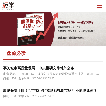
盘前必读
事关城市高质量发展，中央重磅文件对外公布
①意见提出，到2030年，现代化人民城市建设取得重要进展，到2035年，
现代化人民城市基本建成的目标。 ②意见强调，转变城市发展理念、方
阅读：756 - 发布时间：2025/8/28 22:53:25
式、动力和工作重心，推动城市结构优化、动能转换、品质提升等。
取消40集上限！“广电21条”搅动影视剧市场 行业影响几何？
阅读：800 - 发布时间：2025/8/26 20:26:36