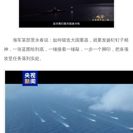
海军某部景永春说：如何锻造大国重器，就要发扬钉钉子精
神，一张蓝图绘到底，一锤接着一锤敲，一步一个脚印，把各项
攻坚任务落到实处。