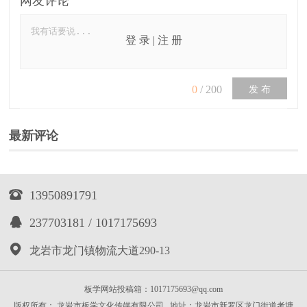
网友评论
登 录
|
注 册
0
/
200
发 布
最新评论

13950891791

237703181 / 1017175693

龙岩市龙门镇物流大道290-13
板学网站投稿箱：1017175693@qq.com
版权所有： 龙岩市板学文化传媒有限公司 地址：龙岩市新罗区龙门街道考塘